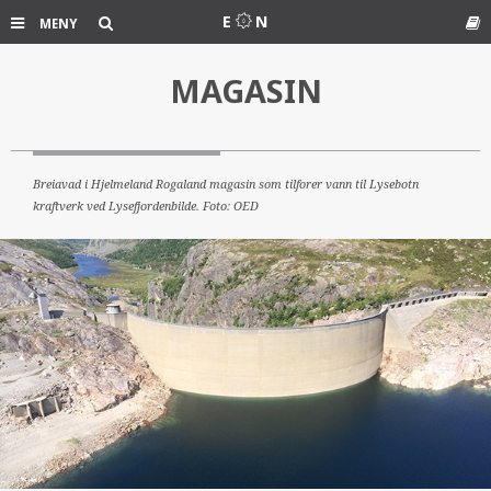
Søk
E
N
MENY
MAGASIN
Ord
Breiavad i Hjelmeland Rogaland magasin som tilforer vann til Lysebotn
kraftverk ved Lysefjordenbilde. Foto: OED