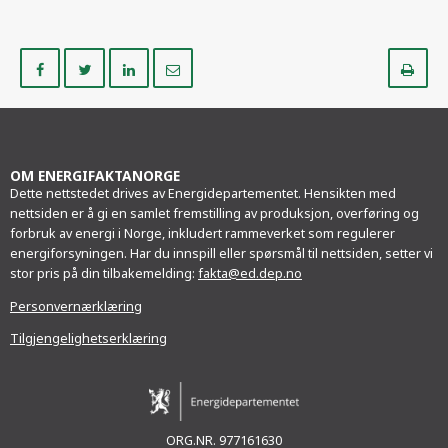
Del
Del
Del
Del
Sk
på
på
på
i
ut
Facebook
Twitter
LinkedIn
e-
post
OM ENERGIFAKTANORGE
Dette nettstedet drives av Energidepartementet. Hensikten med
nettsiden er å gi en samlet fremstilling av produksjon, overføring og
forbruk av energi i Norge, inkludert rammeverket som regulerer
energiforsyningen. Har du innspill eller spørsmål til nettsiden, setter vi
stor pris på din tilbakemelding:
fakta@ed.dep.no
Personvernærklæring
Tilgjengelighetserklæring
ORG.NR. 977161630