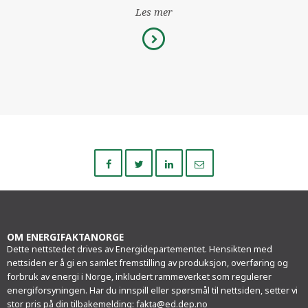
Les mer
Del
Del
Del
Del
på
på
på
i
Facebook
Twitter
LinkedIn
e-
post
OM ENERGIFAKTANORGE
Dette nettstedet drives av Energidepartementet. Hensikten med
nettsiden er å gi en samlet fremstilling av produksjon, overføring og
forbruk av energi i Norge, inkludert rammeverket som regulerer
energiforsyningen. Har du innspill eller spørsmål til nettsiden, setter vi
stor pris på din tilbakemelding:
fakta@ed.dep.no