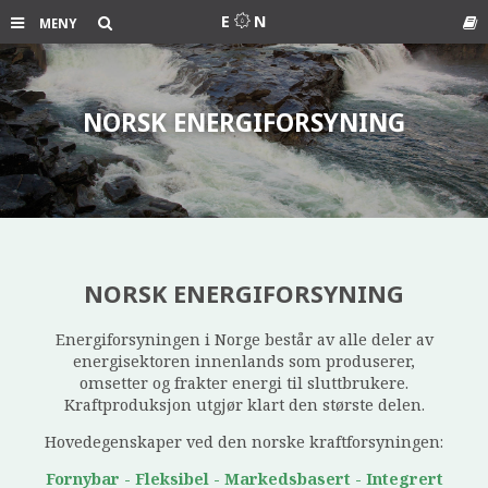
Søk
E
N
MENY
Ord
NORSK ENERGIFORSYNING
NORSK ENERGIFORSYNING
Energiforsyningen i Norge består av alle deler av
energisektoren innenlands som produserer,
omsetter og frakter energi til sluttbrukere.
Kraftproduksjon utgjør klart den største delen.
Hovedegenskaper ved den norske kraftforsyningen:
Fornybar -
Fleksibel -
Markedsbasert -
Integrert