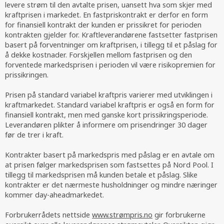
levere strøm til den avtalte prisen, uansett hva som skjer med
kraftprisen i markedet. En fastpriskontrakt er derfor en form
for finansiell kontrakt der kunden er prissikret for perioden
kontrakten gjelder for. Kraftleverandørene fastsetter fastprisen
basert på forventninger om kraftprisen, i tillegg til et påslag for
å dekke kostnader. Forskjellen mellom fastprisen og den
forventede markedsprisen i perioden vil være risikopremien for
prissikringen.
Prisen på standard variabel kraftpris varierer med utviklingen i
kraftmarkedet. Standard variabel kraftpris er også en form for
finansiell kontrakt, men med ganske kort prissikringsperiode.
Leverandøren plikter å informere om prisendringer 30 dager
før de trer i kraft.
Kontrakter basert på markedspris med påslag er en avtale om
at prisen følger markedsprisen som fastsettes på Nord Pool. I
tillegg til markedsprisen må kunden betale et påslag. Slike
kontrakter er det nærmeste husholdninger og mindre næringer
kommer day-aheadmarkedet.
Forbrukerrådets nettside
www.strømpris.no
gir forbrukerne