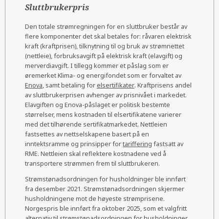
Sluttbrukerpris
Den totale strømregningen for en sluttbruker består av
flere komponenter det skal betales for: råvaren elektrisk
kraft (kraftprisen), tilknytning til og bruk av strømnettet
(nettleie), forbruksavgift på elektrisk kraft (elavgift) og
merverdiavgift. I tillegg kommer et påslag som er
øremerket Klima- og energifondet som er forvaltet av
Enova
, samt betaling for
elsertifikater
. Kraftprisens andel
av sluttbrukerprisen avhenger av prisnivået i markedet.
Elavgiften og Enova-påslaget er politisk bestemte
størrelser, mens kostnaden til elsertifikatene varierer
med det tilhørende sertifikatmarkedet. Nettleien
fastsettes av nettselskapene basert på en
inntektsramme og prinsipper for
tariffering
fastsatt av
RME. Nettleien skal reflektere kostnadene ved å
transportere strømmen frem til sluttbrukeren.
Strømstønadsordningen for husholdninger ble innført
fra desember 2021. Strømstønadsordningen skjermer
husholdningene mot de høyeste strømprisene.
Norgespris ble innført fra oktober 2025, som et valgfritt
alternativ til strømstønadsordningen for husholdninger.