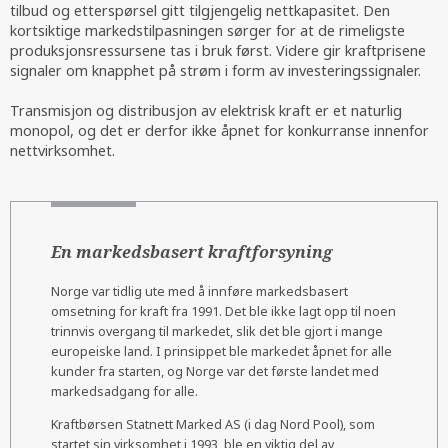
tilbud og etterspørsel gitt tilgjengelig nettkapasitet. Den
kortsiktige markedstilpasningen sørger for at de rimeligste
produksjonsressursene tas i bruk først. Videre gir kraftprisene
signaler om knapphet på strøm i form av investeringssignaler.
Transmisjon og distribusjon av elektrisk kraft er et naturlig
monopol, og det er derfor ikke åpnet for konkurranse innenfor
nettvirksomhet.
En markedsbasert kraftforsyning
Norge var tidlig ute med å innføre markedsbasert
omsetning for kraft fra 1991. Det ble ikke lagt opp til noen
trinnvis overgang til markedet, slik det ble gjort i mange
europeiske land. I prinsippet ble markedet åpnet for alle
kunder fra starten, og Norge var det første landet med
markedsadgang for alle.
Kraftbørsen Statnett Marked AS (i dag Nord Pool), som
startet sin virksomhet i 1993, ble en viktig del av