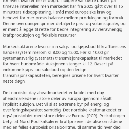
for hvert kvarter neste døgn. Tidligere var dette basert på
timevise intervaller, men markedet har fra 2025 gått over til 15
minutters tidsoppløsning, i tråd med europeiske krav og
behovet for mer presis balanse mellom produksjon og forbruk.
Denne overgangen gir mer detaljerte pris- og volumsignaler, og
er ment å legge til rette for bedre integrering av væravhengig
kraftproduksjon og fleksible ressurser.
Markedsaktørene leverer inn salgs- og kjøpsbud til kraftbørsens
handelssystem mellom kl. 8.00 og 12.00. Før kl. 10.00 gir
systemansvarlig (Statnett) transmisjonskapasitet til markedet
for hvert budområde. Auksjonen stenger kl. 12. Basert på
innkomne kjøps- og salgsbud og den ledige
transmisjonskapasiteten, beregnes prisene for hvert kvarter
neste døgn.
Det nordiske day-aheadmarkedet er koblet med day-
aheadmarkedene i store deler av Europa gjennom såkalt
implisitt auksjon. Det vil si at aktørene byr på energi og
overføringskapasitet samtidig. Det nordiske kraftmarkedet er
også priskoblet med store deler av Europa (PCR). Priskoblingen
betyr at Nord Pool kalkulerer kraftprisene i de ulike områdene
med en felles europeisk prisalgoritme, til samme tid hver dag.