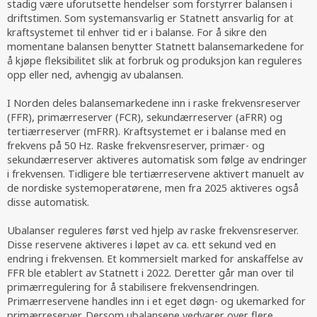
stadig være uforutsette hendelser som forstyrrer balansen i
driftstimen. Som systemansvarlig er Statnett ansvarlig for at
kraftsystemet til enhver tid er i balanse. For å sikre den
momentane balansen benytter Statnett balansemarkedene for
å kjøpe fleksibilitet slik at forbruk og produksjon kan reguleres
opp eller ned, avhengig av ubalansen.
I Norden deles balansemarkedene inn i raske frekvensreserver
(FFR), primærreserver (FCR), sekundærreserver (aFRR) og
tertiærreserver (mFRR). Kraftsystemet er i balanse med en
frekvens på 50 Hz. Raske frekvensreserver, primær- og
sekundærreserver aktiveres automatisk som følge av endringer
i frekvensen. Tidligere ble tertiærreservene aktivert manuelt av
de nordiske systemoperatørene, men fra 2025 aktiveres også
disse automatisk.
Ubalanser reguleres først ved hjelp av raske frekvensreserver.
Disse reservene aktiveres i løpet av ca. ett sekund ved en
endring i frekvensen. Et kommersielt marked for anskaffelse av
FFR ble etablert av Statnett i 2022. Deretter går man over til
primærregulering for å stabilisere frekvensendringen.
Primærreservene handles inn i et eget døgn- og ukemarked for
primærreserver. Dersom ubalansene vedvarer over flere