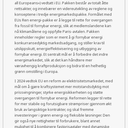
all Europeans») vedtatt i EU. Pakken består av totalt åtte
rettsakter, og innebærer en videreutvikling av reglene og
konseptene i tredje energimarkedspakke. Formålet med
EUs Ren energi-pakke er å legge til rette for overgangen
fra fossil til fornybar energi, slik at medlemslandene kan
nå klimamålene og oppfylle Paris-avtalen. Pakken
inneholder regler som er ment å gi fornybar energi
konkurransedyktig markedsadgang, og stiller krav til
utslippskutt, energieffektivisering og utbygging av
fornybar energi. Et sentralt mål er å forbedre det indre
energimarkedet, slik at det kan håndtere mer
væravhengig kraftproduksjon og bidra til en helhetlig
grønn omstilling i Europa.
I 2024 vedtok EU en reform av elektrisitetsmarkedet, med
mål om å gjøre kraftsystemet mer motstandsdyktig mot
prissvingninger, styrke energisikkerheten og støtte
overgangen til fornybar energi. Reformen legger til rette
for mer stabile og forutsigbare strømpriser gjennom økt
bruk av langsiktige kontrakter, og skal fremme
investeringer i grønn energi og fleksible løsninger. Den
gir også nye rettigheter til forbrukere, blant annet
mulighet til å kombinere fastprisavtaler med dynamiske