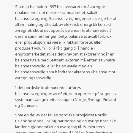
Statnett har siden 1997 hatt ansvaret for å avregne
ubalansene i det norske kraftmarkedet, såkalt
balanseavregning. Balanseavregningen skal sørge for at
all innmating og alt uttak av elektrisk energi bli korrekt
avregnet, slik at det oppnås balanse i kraftmarkedet. I
denne sammenhengen betyr balanse at avtalt forbruk
eller produksjon må være lik faktisk forbruk eller
produsert volum. For å få tilgang til å handle i
engrosmarkedet stilles det krav om at aktører inngår en
balanseavtale med Statnett. Aktøren må enten selv være
balanseansvarlig, eller ha en avtale med en
balanseansvarlig som håndterer aktørens ubalanse mot
avregningsansvarlig.
I det nordiske kraftmarkedet utføres
balanseavregningen av eSett, som opererer på vegne av
systemansvarlige nettselskaper i Norge, Sverige, Finland
og Danmark.
Som en del av det felles nordiske prosjektet Nordic
Balancing Model (NBM), har Norge og de øvrige nordiske
landene gjennomført en overgang til 15-minutters
avregningsperioder. Målet med NBM er å modernisere