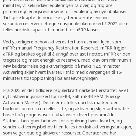
minutter, vil sekundærreguleringen ta over, og frigjøre
primærreguleringsressursene for regulering av nye ubalanser.
Tidligere kjøpte de nordiske systemoperatørene inn
sekundærreserver i et egne nasjonale ukemarked. I 2022 ble et
felles nordisk kapasitetsmarked for aFRR lansert.
Ved ytterligere behov aktiveres tertiærreserver, kjent som
mFRR (manual Frequency Restoration Reserve). mFRR frigjør
aFRR og brukes også til å unngå overlast i nettet. mFRR er den
tregeste og mest energirike reserven, med krav om minimum 1
MW budstørrelse og aktiveringstid på maks 12,5 minutter.
Aktivering skjer hvert kvarter, i tråd med overgangen til 15-
minutters tidsoppløsning i balanseavregningen.
Fra 2025 er det tidligere regulerkraftmarkedet erstattet av et
nytt aktiveringsmarked for mFRR, kalt mFRR EAM (Energy
Activation Market). Dette er et felles nordisk marked der
budene sorteres i en felles liste, og aktivering skjer automatisk
basert på prognostiserte ubalanser i hvert prisområde.
Statnett beregner behovet for regulering hvert kvarter, og
sender aktiveringsbehov til en felles nordisk aktiveringsfunksjon,
som velger bud og aktiverer ressurser. Operatørene har