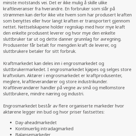
minste motstands vei. Det er ikke mulig å skille ulike
kraftleveranser fra hverandre. En forbruker som slår på
strømmen kan derfor ikke vite hvem som har produsert kraften
som benyttes eller hvor langt kraften er transportert gjennom
nettet. Nettselskapene holder regnskap med hvor mye kraft
den enkelte produsent leverer og hvor mye den enkelte
sluttbruker tar ut og dette danner grunnlag for avregning.
Produsenter får betalt for mengden kraft de leverer, og
sluttbrukere betaler for sitt forbruk.
Kraftmarkedet kan deles inn i engrosmarkedet og
sluttbrukermarkedet. I engrosmarkedet kjøpes og selges store
kraftvolum. Aktører i engrosmarkedet er kraftprodusenter,
meglere, kraftleverandører og store industrikunder.
Kraftleverandører handler på vegne av små og mellomstore
sluttbrukere, mindre næring og industri.
Engrosmarkedet består av flere organiserte markeder hvor
aktørene legger inn bud og hvor priser fastsettes:
Day-aheadmarkedet
Kontinuerlig intradagmarked
Balansemarkeder