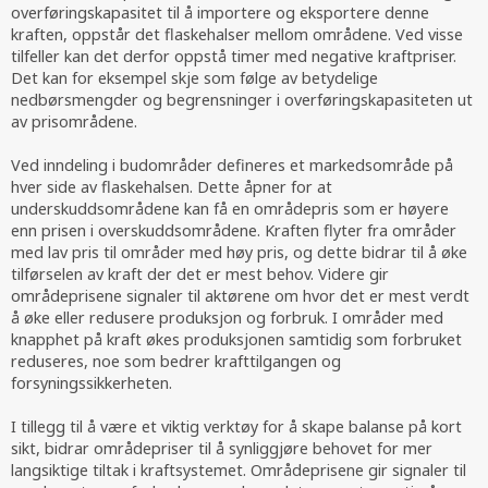
overføringskapasitet til å importere og eksportere denne
kraften, oppstår det flaskehalser mellom områdene. Ved visse
tilfeller kan det derfor oppstå timer med negative kraftpriser.
Det kan for eksempel skje som følge av betydelige
nedbørsmengder og begrensninger i overføringskapasiteten ut
av prisområdene.
Ved inndeling i budområder defineres et markedsområde på
hver side av flaskehalsen. Dette åpner for at
underskuddsområdene kan få en områdepris som er høyere
enn prisen i overskuddsområdene. Kraften flyter fra områder
med lav pris til områder med høy pris, og dette bidrar til å øke
tilførselen av kraft der det er mest behov. Videre gir
områdeprisene signaler til aktørene om hvor det er mest verdt
å øke eller redusere produksjon og forbruk. I områder med
knapphet på kraft økes produksjonen samtidig som forbruket
reduseres, noe som bedrer krafttilgangen og
forsyningssikkerheten.
I tillegg til å være et viktig verktøy for å skape balanse på kort
sikt, bidrar områdepriser til å synliggjøre behovet for mer
langsiktige tiltak i kraftsystemet. Områdeprisene gir signaler til