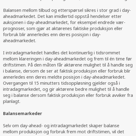
Balansen mellom tilbud og etterspørsel sikres i stor grad i day-
aheadmarkedet. Det kan imidlertid oppstå hendelser etter
auksjonen i day-aheadmarkedet, for eksempel endrede vær-
prognoser, som gjør at aktørenes faktiske produksjon eller
forbruk blir annerledes enn deres posisjon i day-
aheadmarkedet.
I intradagmarkedet handles det kontinuerlig i tidsrommet
mellom klareringen i day-aheadmarkedet og frem til én time før
driftstimen. På den måten får aktørene mulighet til å handle seg
i balanse, dersom de ser at faktisk produksjon eller forbruk blir
annerledes enn deres meldte posisjon i day-aheadmarkedet.
Overgangen til 15 minutters tidsoppløsning gjelder også i
intradagmarkedet, og gir aktørene bedre mulighet til å handle
seg i balanse dersom faktisk produksjon eller forbruk avviker fra
planlagt.
Balansemarkeder
Selv om day-ahead- og intradagmarkedet skaper balanse
mellom produksjon og forbruk frem mot driftstimen, vil det