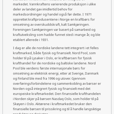
markedet. Vannkraftens varierende produksjon i ulike
deler av landet gav imidlertid behov for
markedsordninger og handel også før dette. I 1971
opprettet kraftprodusentene i Norge en kraftbørs for
omsetning av overskuddskraft, kalt Samkjøringen.
Foreningen Samkjøringen var basert på samarbeid og
kraftutveksling som hadde funnet sted i mange år, og ble
etablert allerede i 1931.
I dag er alle de nordiske landene tett integrert i et felles
kraftmarked, både fysisk og finansielt. Nord Pool, som
holder til på Lysaker i Oslo, er kraftbørsen for fysisk
krafthandel for de nordiske og baltiske landene. Nord
Pool ble verdens første internasjonale børs for
omsetning av elektrisk energi, etter at Sverige, Danmark
og Finland ble med fra 1996 og utover. Gjennom
overføringsforbindelene og sammenkobling av børser er
Norden også integrert fysisk og finansielt med det
europeiske kraftmarkedet. Den finansielle krafthandelen
i Norden skjer på børsen Nasdaq Oslo, som holder til på
Skøyen i Oslo. Aktørene i kraftmarkedet bruker den
finansielle børsen til prissikring og til å handle langsiktige