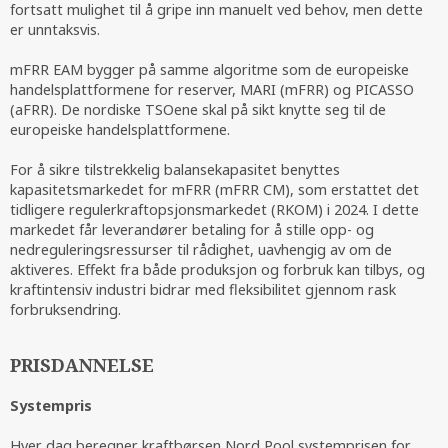
fortsatt mulighet til å gripe inn manuelt ved behov, men dette
er unntaksvis.
mFRR EAM bygger på samme algoritme som de europeiske
handelsplattformene for reserver, MARI (mFRR) og PICASSO
(aFRR). De nordiske TSOene skal på sikt knytte seg til de
europeiske handelsplattformene.
For å sikre tilstrekkelig balansekapasitet benyttes
kapasitetsmarkedet for mFRR (mFRR CM), som erstattet det
tidligere regulerkraftopsjonsmarkedet (RKOM) i 2024. I dette
markedet får leverandører betaling for å stille opp- og
nedreguleringsressurser til rådighet, uavhengig av om de
aktiveres. Effekt fra både produksjon og forbruk kan tilbys, og
kraftintensiv industri bidrar med fleksibilitet gjennom rask
forbruksendring.
PRISDANNELSE
Systempris
Hver dag beregner kraftbørsen Nord Pool systemprisen for