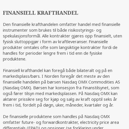
Sluttbrukerpriser
FINANSIELL KRAFTHANDEL
Den finansielle krafthandelen omfatter handel med finansielle
instrumenter som brukes til både risikostyrings- og
spekulasjonsformål. Alle kontrakter gjøres opp finansielt, uten
fysisk sluttoppgjør i form av kraftleveranser. Finansielle
produkter omtales ofte som langsiktige kontrakter fordi de
handles for perioder lengre frem i tid enn de fysiske
produktene.
Finansiell krafthandel kan foregå både bilateralt og på en
markedsplass/børs. I Norden foregår det meste av den
finansielle handelen på børsen Nasdaq OMX Commodities AS
(Nasdaq OMX). Børsen har konsesjon fra Finanstilsynet, som
også fører tilsyn med markedsplassen. På Nasdaq OMX kan
aktører prissikre seg for kjøp og salg av kraft opptil seks år
frem i tid, fordelt på døgn, uker, måneder, kvartaler og år.
De finansielle produktene som handles på Nasdaq OMX
omfatter future- og forwardkontrakter, electricity price area
differentials (EPAD) og opsjoner (se forklaring under