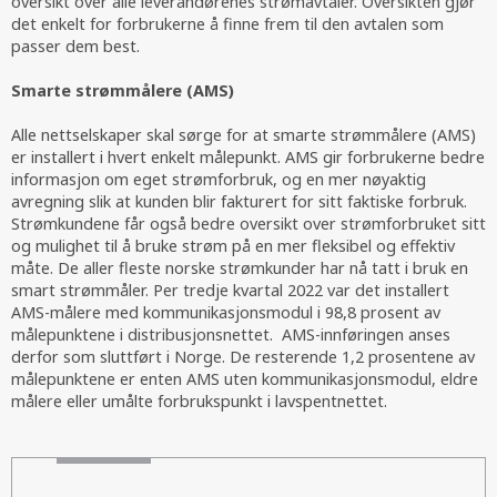
oversikt over alle leverandørenes strømavtaler. Oversikten gjør
det enkelt for forbrukerne å finne frem til den avtalen som
passer dem best.
Smarte strømmålere (AMS)
Alle nettselskaper skal sørge for at smarte strømmålere (AMS)
er installert i hvert enkelt målepunkt. AMS gir forbrukerne bedre
informasjon om eget strømforbruk, og en mer nøyaktig
avregning slik at kunden blir fakturert for sitt faktiske forbruk.
Strømkundene får også bedre oversikt over strømforbruket sitt
og mulighet til å bruke strøm på en mer fleksibel og effektiv
måte. De aller fleste norske strømkunder har nå tatt i bruk en
smart strømmåler. Per tredje kvartal 2022 var det installert
AMS-målere med kommunikasjonsmodul i 98,8 prosent av
målepunktene i distribusjonsnettet. AMS-innføringen anses
derfor som sluttført i Norge. De resterende 1,2 prosentene av
målepunktene er enten AMS uten kommunikasjonsmodul, eldre
målere eller umålte forbrukspunkt i lavspentnettet.