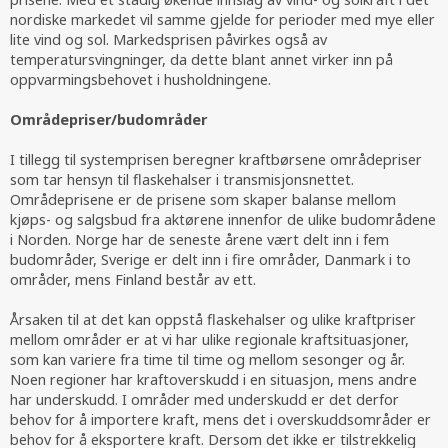
nordiske markedet vil samme gjelde for perioder med mye eller
lite vind og sol. Markedsprisen påvirkes også av
temperatursvingninger, da dette blant annet virker inn på
oppvarmingsbehovet i husholdningene.
Områdepriser/budområder
I tillegg til systemprisen beregner kraftbørsene områdepriser
som tar hensyn til flaskehalser i transmisjonsnettet.
Områdeprisene er de prisene som skaper balanse mellom
kjøps- og salgsbud fra aktørene innenfor de ulike budområdene
i Norden. Norge har de seneste årene vært delt inn i fem
budområder, Sverige er delt inn i fire områder, Danmark i to
områder, mens Finland består av ett.
Årsaken til at det kan oppstå flaskehalser og ulike kraftpriser
mellom områder er at vi har ulike regionale kraftsituasjoner,
som kan variere fra time til time og mellom sesonger og år.
Noen regioner har kraftoverskudd i en situasjon, mens andre
har underskudd. I områder med underskudd er det derfor
behov for å importere kraft, mens det i overskuddsområder er
behov for å eksportere kraft. Dersom det ikke er tilstrekkelig