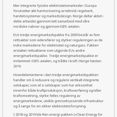
Mer integrerte fysiske elektrisitetsmarkeder i Europa
forutsetter økt harmonisering av teknisk regelverk,
handelssystemer og markedsdesign. Norge deltar aktivt i
dette arbeidet gjennom tett samarbeid med våre
nordiske naboer og gjennom EØS-avtalen.
EUs tredje energimarkedspakke fra 2009 består av fem
rettsakter som viderefører og styrker reguleringen av de
indre markedene for elektrisitet og naturgass. Pakken
erstatter rettsaktene som utgjorde EUs andre
energimarkedspakke. Tredje energimarkedspakke er
innlemmet i EØS-avtalen, og trådte i kraft i Norge høsten
2019.
Hovedelementene i den tredje energimarkedspakken
handler om å redusere og regulere vertikalt integrerte
selskaper, som vil si selskaper som har virksomhet
innenfor både kraftproduksjon, kraftoverføring og/eller
kraftomsetning, styrke felles regulering av
energimarkedene, utvikle grensekryssende infrastruktur
og å sørge for en sikker elektrisitetsforsyning.
I 2018 og 2019 ble Ren energi-pakken («Clean Energy for