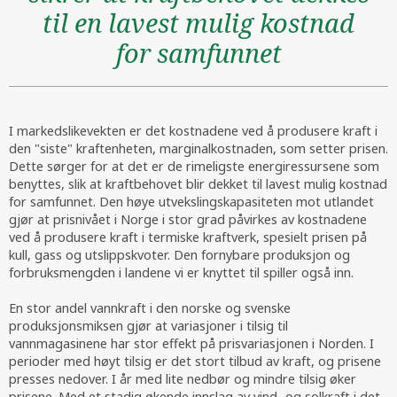
til en lavest mulig kostnad
for samfunnet
I markedslikevekten er det kostnadene ved å produsere kraft i
den "siste" kraftenheten, marginalkostnaden, som setter prisen.
Dette sørger for at det er de rimeligste energiressursene som
benyttes, slik at kraftbehovet blir dekket til lavest mulig kostnad
for samfunnet. Den høye utvekslingskapasiteten mot utlandet
gjør at prisnivået i Norge i stor grad påvirkes av kostnadene
ved å produsere kraft i termiske kraftverk, spesielt prisen på
kull, gass og utslippskvoter. Den fornybare produksjon og
forbruksmengden i landene vi er knyttet til spiller også inn.
En stor andel vannkraft i den norske og svenske
produksjonsmiksen gjør at variasjoner i tilsig til
vannmagasinene har stor effekt på prisvariasjonen i Norden. I
perioder med høyt tilsig er det stort tilbud av kraft, og prisene
presses nedover. I år med lite nedbør og mindre tilsig øker
prisene. Med et stadig økende innslag av vind- og solkraft i det