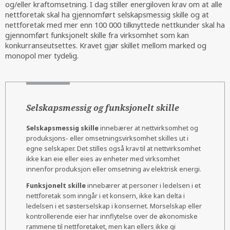
og/eller kraftomsetning. I dag stiller energiloven krav om at alle
nettforetak skal ha gjennomført selskapsmessig skille og at
nettforetak med mer enn 100 000 tilknyttede nettkunder skal ha
gjennomført funksjonelt skille fra virksomhet som kan
konkurranseutsettes. Kravet gjør skillet mellom marked og
monopol mer tydelig.
Selskapsmessig og funksjonelt skille
Selskapsmessig skille
innebærer at nettvirksomhet og
produksjons- eller omsetningsvirksomhet skilles ut i
egne selskaper. Det stilles også krav til at nettvirksomhet
ikke kan eie eller eies av enheter med virksomhet
innenfor produksjon eller omsetning av elektrisk energi.
Funksjonelt skille
innebærer at personer i ledelsen i et
nettforetak som inngår i et konsern, ikke kan delta i
ledelsen i et søsterselskap i konsernet. Morselskap eller
kontrollerende eier har innflytelse over de økonomiske
rammene til nettforetaket, men kan ellers ikke gi