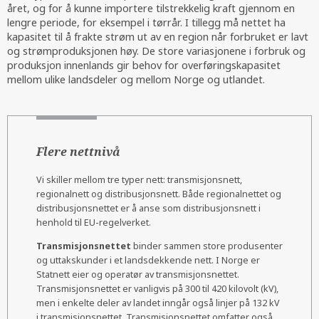
året, og for å kunne importere tilstrekkelig kraft gjennom en
lengre periode, for eksempel i tørrår. I tillegg må nettet ha
kapasitet til å frakte strøm ut av en region når forbruket er lavt
og strømproduksjonen høy. De store variasjonene i forbruk og
produksjon innenlands gir behov for overføringskapasitet
mellom ulike landsdeler og mellom Norge og utlandet.
Flere nettnivå
Vi skiller mellom tre typer nett: transmisjonsnett,
regionalnett og distribusjonsnett. Både regionalnettet og
distribusjonsnettet er å anse som distribusjonsnett i
henhold til EU-regelverket.
Transmisjonsnettet
binder sammen store produsenter
og uttakskunder i et landsdekkende nett. I Norge er
Statnett eier og operatør av transmisjonsnettet.
Transmisjonsnettet er vanligvis på 300 til 420 kilovolt (kV),
men i enkelte deler av landet inngår også linjer på 132 kV
i transmisjonsnettet. Transmisjonsnettet omfatter også