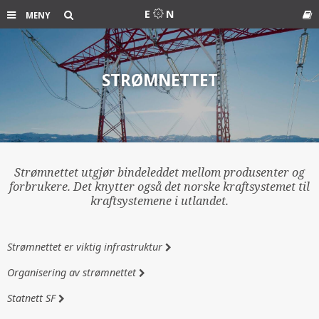
Søk
E
N
MENY
Ord
STRØMNETTET
Strømnettet utgjør bindeleddet mellom produsenter og
forbrukere. Det knytter også det norske kraftsystemet til
kraftsystemene i utlandet.
Strømnettet er viktig infrastruktur
Organisering av strømnettet
Statnett SF