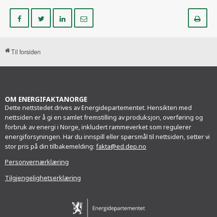
Del
Del
Del
Del
Sk
på
på
på
i
ut
Facebook
Twitter
LinkedIn
e-
post
Til forsiden
OM ENERGIFAKTANORGE
Dette nettstedet drives av Energidepartementet. Hensikten med
nettsiden er å gi en samlet fremstilling av produksjon, overføring og
forbruk av energi i Norge, inkludert rammeverket som regulerer
energiforsyningen. Har du innspill eller spørsmål til nettsiden, setter vi
stor pris på din tilbakemelding:
fakta@ed.dep.no
Personvernærklæring
Tilgjengelighetserklæring