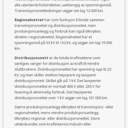
alle utenlandsforbindelser, uavhengig av spenningsnivå.
Transmisjonsnettledninger utgjør om lag 12 000 km.
Regionalnettet
har som funksjon å binde sammen
transmisjonsnettet og distribusjonsnettet, men
produksjonsanlegg og forbruk kan også tilknyttes
direkte i regionalnettet. Regionalnettet har et
spenningsnivå på 33 kV til 132 kV, og utgjør om lag 19 000
km.
Distribusjonsnett
er de lokale kraftnettene som
vanligvis sørger for distribusjon av kraft til mindre
sluttbrukere. Distribusjonsnettet har spenning opp til 22
kV, og man skiller mellom høyspent og lavspent
distribusjonsnett. Skillet går på 1 kV. Det lavspente
distribusjonsnettet er normalt 400 V eller 230 V for
levering til alminnelig forbruk. Det høyspente
distribusjonsnettet over 1 kV utgjør om lag 101 000 km.
Større produksjonsanlegg tilknyttes til transmisjons- eller
regionalnettet, mens mindre produksjonsanlegg
tilknyttes regional- eller distribusjonsnettet. Store
uttakskunder, som kraftintensiv industri eller