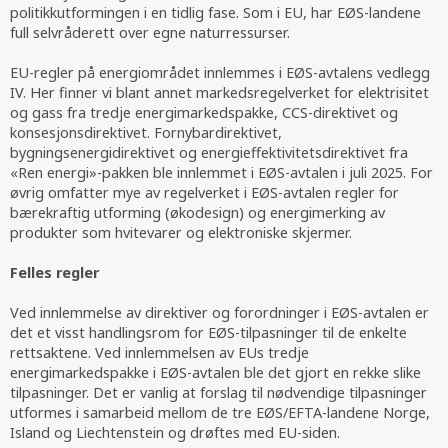
politikkutformingen i en tidlig fase. Som i EU, har EØS-landene
full selvråderett over egne naturressurser.
EU-regler på energiområdet innlemmes i EØS-avtalens vedlegg
IV. Her finner vi blant annet markedsregelverket for elektrisitet
og gass fra tredje energimarkedspakke, CCS-direktivet og
konsesjonsdirektivet. Fornybardirektivet,
bygningsenergidirektivet og energieffektivitetsdirektivet fra
«Ren energi»-pakken ble innlemmet i EØS-avtalen i juli 2025. For
øvrig omfatter mye av regelverket i EØS-avtalen regler for
bærekraftig utforming (økodesign) og energimerking av
produkter som hvitevarer og elektroniske skjermer.
Felles regler
Ved innlemmelse av direktiver og forordninger i EØS-avtalen er
det et visst handlingsrom for EØS-tilpasninger til de enkelte
rettsaktene. Ved innlemmelsen av EUs tredje
energimarkedspakke i EØS-avtalen ble det gjort en rekke slike
tilpasninger. Det er vanlig at forslag til nødvendige tilpasninger
utformes i samarbeid mellom de tre EØS/EFTA-landene Norge,
Island og Liechtenstein og drøftes med EU-siden.