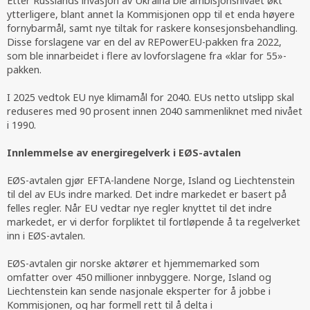
Etter Russlands invasjon av Ukraina ble ambisjonsnivået økt
ytterligere, blant annet la Kommisjonen opp til et enda høyere
fornybarmål, samt nye tiltak for raskere konsesjonsbehandling.
Disse forslagene var en del av REPowerEU-pakken fra 2022,
som ble innarbeidet i flere av lovforslagene fra «klar for 55»-
pakken.
I 2025 vedtok EU nye klimamål for 2040. EUs netto utslipp skal
reduseres med 90 prosent innen 2040 sammenliknet med nivået
i 1990.
Innlemmelse av energiregelverk i EØS-avtalen
EØS-avtalen gjør EFTA-landene Norge, Island og Liechtenstein
til del av EUs indre marked. Det indre markedet er basert på
felles regler. Når EU vedtar nye regler knyttet til det indre
markedet, er vi derfor forpliktet til fortløpende å ta regelverket
inn i EØS-avtalen.
EØS-avtalen gir norske aktører et hjemmemarked som
omfatter over 450 millioner innbyggere. Norge, Island og
Liechtenstein kan sende nasjonale eksperter for å jobbe i
Kommisjonen, og har formell rett til å delta i