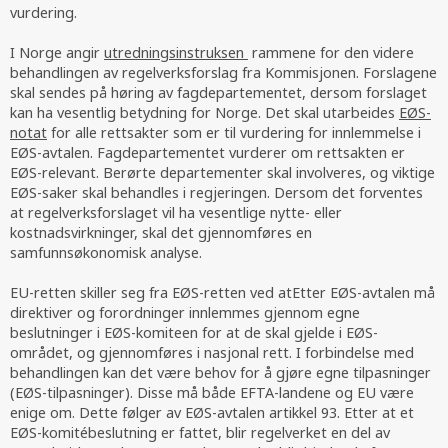
vurdering.
I Norge angir
utredningsinstruksen
rammene for den videre
behandlingen av regelverksforslag fra Kommisjonen. Forslagene
skal sendes på høring av fagdepartementet, dersom forslaget
kan ha vesentlig betydning for Norge. Det skal utarbeides
EØS-
notat
for alle rettsakter som er til vurdering for innlemmelse i
EØS-avtalen. Fagdepartementet vurderer om rettsakten er
EØS-relevant. Berørte departementer skal involveres, og viktige
EØS-saker skal behandles i regjeringen. Dersom det forventes
at regelverksforslaget vil ha vesentlige nytte- eller
kostnadsvirkninger, skal det gjennomføres en
samfunnsøkonomisk analyse.
EU-retten skiller seg fra EØS-retten ved atEtter EØS-avtalen må
direktiver og forordninger innlemmes gjennom egne
beslutninger i EØS-komiteen for at de skal gjelde i EØS-
området, og gjennomføres i nasjonal rett. I forbindelse med
behandlingen kan det være behov for å gjøre egne tilpasninger
(EØS-tilpasninger). Disse må både EFTA-landene og EU være
enige om. Dette følger av EØS-avtalen artikkel 93. Etter at et
EØS-komitébeslutning er fattet, blir regelverket en del av