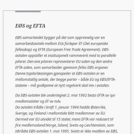
EØS og EFTA
EØS-samarbeidet bygger på det som opprinnelig var en
samarbeidsavtale mellom EUs forløper EF (Det europeiske
fellesskap) og EFTA (European Free Trade Agreement). EØS-
avtalen oppstiller et institusjonelt rammeverk med to parallelle
pilarer. Den ene pilaren representerer EU-siden og den andre
EFTA-siden, som samarbeider gjennom felles EØS-organer.
Denne topilarløsningen gjenspeiler at EØS-avtalen er en
mellomstatlig avtale, der begge parter – både EU og EØS/EFTA-
statene – må godkjenne at nytt regelverk skal inn i avtalen.
Da EØS-avtalen ble undertegnet 2. mai 1992 besto EFTA av syv
medlemsstater og EF av tolv.
Da avtalen trådte i kraft 1. januar 1994 hadde Østerrike,
Sverige, og Finland i mellomtida blitt medlemmer av EU.
Dermed var EU utvidet til 15 stater, mens EFTA var redusert til
fire medlemssland:Norge, Island, Sveits og Liechtenstein, som
tiltrådte EØS-avtalen 1. mai 1995. Sveits er ikke medlem av EØS,