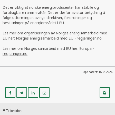
Det er viktig at norske energiprodusenter har stabile og
forutsigbare rammevilkår. Det er derfor av stor betydning å
følge utformingen av nye direktiver, forordninger og
beslutninger på energiområdet i EU.
Les mer om organiseringen av Norges energisamarbeid med
EU her:
Norges energisamarbeid med EU - regjeringen.no
Les mer om Norges samarbeid med EU her:
Europa -
regjeringen.no
Oppdatert: 16.04.2026
Del
Del
Del
Del
Sk
på
på
på
i
ut
Facebook
Twitter
LinkedIn
e-
post
Til forsiden