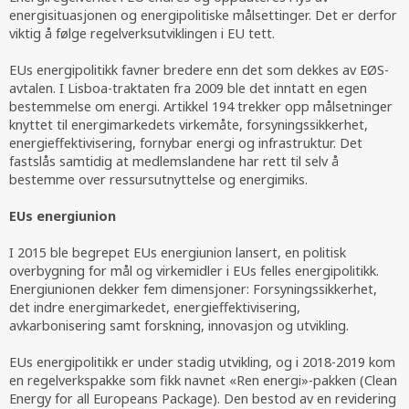
energisituasjonen og energipolitiske målsettinger. Det er derfor
viktig å følge regelverksutviklingen i EU tett.
EUs energipolitikk favner bredere enn det som dekkes av EØS-
avtalen. I Lisboa-traktaten fra 2009 ble det inntatt en egen
bestemmelse om energi. Artikkel 194 trekker opp målsetninger
knyttet til energimarkedets virkemåte, forsyningssikkerhet,
energieffektivisering, fornybar energi og infrastruktur. Det
fastslås samtidig at medlemslandene har rett til selv å
bestemme over ressursutnyttelse og energimiks.
EUs energiunion
I 2015 ble begrepet EUs energiunion lansert, en politisk
overbygning for mål og virkemidler i EUs felles energipolitikk.
Energiunionen dekker fem dimensjoner: Forsyningssikkerhet,
det indre energimarkedet, energieffektivisering,
avkarbonisering samt forskning, innovasjon og utvikling.
EUs energipolitikk er under stadig utvikling, og i 2018-2019 kom
en regelverkspakke som fikk navnet «Ren energi»-pakken (Clean
Energy for all Europeans Package). Den bestod av en revidering