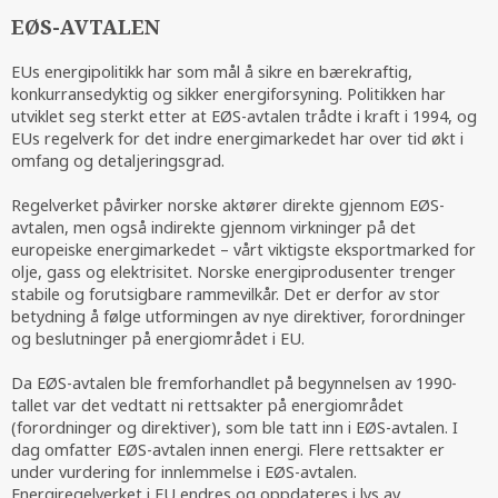
EØS-AVTALEN
EUs energipolitikk har som mål å sikre en bærekraftig,
konkurransedyktig og sikker energiforsyning. Politikken har
utviklet seg sterkt etter at EØS-avtalen trådte i kraft i 1994, og
EUs regelverk for det indre energimarkedet har over tid økt i
omfang og detaljeringsgrad.
Regelverket påvirker norske aktører direkte gjennom EØS-
avtalen, men også indirekte gjennom virkninger på det
europeiske energimarkedet – vårt viktigste eksportmarked for
olje, gass og elektrisitet. Norske energiprodusenter trenger
stabile og forutsigbare rammevilkår. Det er derfor av stor
betydning å følge utformingen av nye direktiver, forordninger
og beslutninger på energiområdet i EU.
Da EØS-avtalen ble fremforhandlet på begynnelsen av 1990-
tallet var det vedtatt ni rettsakter på energiområdet
(forordninger og direktiver), som ble tatt inn i EØS-avtalen. I
dag omfatter EØS-avtalen innen energi. Flere rettsakter er
under vurdering for innlemmelse i EØS-avtalen.
Energiregelverket i EU endres og oppdateres i lys av