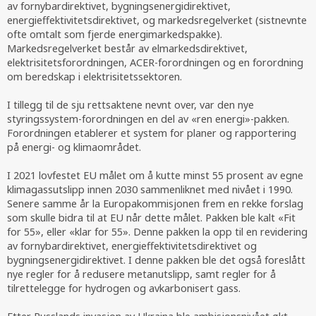
av fornybardirektivet, bygningsenergidirektivet,
energieffektivitetsdirektivet, og markedsregelverket (sistnevnte
ofte omtalt som fjerde energimarkedspakke).
Markedsregelverket består av elmarkedsdirektivet,
elektrisitetsforordningen, ACER-forordningen og en forordning
om beredskap i elektrisitetssektoren.
I tillegg til de sju rettsaktene nevnt over, var den nye
styringssystem-forordningen en del av «ren energi»-pakken.
Forordningen etablerer et system for planer og rapportering
på energi- og klimaområdet.
I 2021 lovfestet EU målet om å kutte minst 55 prosent av egne
klimagassutslipp innen 2030 sammenliknet med nivået i 1990.
Senere samme år la Europakommisjonen frem en rekke forslag
som skulle bidra til at EU når dette målet. Pakken ble kalt «Fit
for 55», eller «klar for 55». Denne pakken la opp til en revidering
av fornybardirektivet, energieffektivitetsdirektivet og
bygningsenergidirektivet. I denne pakken ble det også foreslått
nye regler for å redusere metanutslipp, samt regler for å
tilrettelegge for hydrogen og avkarbonisert gass.