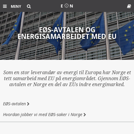
Søk
E
N
MENY
Ord
EØS-AVTALEN OG
ENERGISAMARBEIDET MED EU
Som en stor leverandør av energi til Europa har Norge et
tett samarbeid med EU på energiområdet. Gjennom EØS-
avtalen er Norge en del av EUs indre energimarked.
EØS-avtalen
Hvordan jobber vi med EØS-saker i Norge