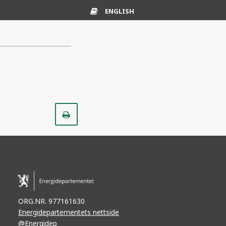
ENGLISH
Ordliste
Skriv
ut
ORG.NR. 977161630
Energidepartementets nettside
@Energidep