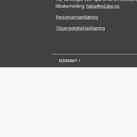
tilbakemelding:
fakta@ed.dep.no
Personvernærklæring
Tilgjengelighetserklæring
SIDEKART