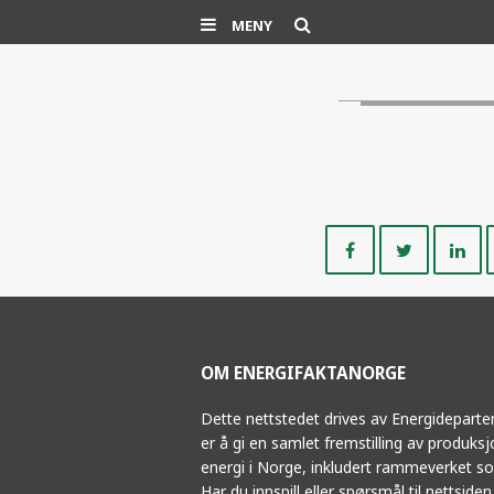
Søk
MENY
Del
Del
på
på
Facebook
Twitte
OM ENERGIFAKTANORGE
Dette nettstedet drives av Energidepart
er å gi en samlet fremstilling av produks
energi i Norge, inkludert rammeverket so
Har du innspill eller spørsmål til nettsiden,