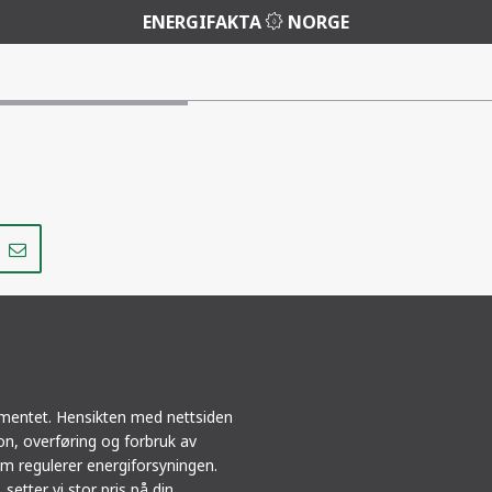
ENERGIFAKTA
NORGE
Del
Del
på
i
r
LinkedIn
e-
post
ementet. Hensikten med nettsiden
jon, overføring og forbruk av
m regulerer energiforsyningen.
 setter vi stor pris på din