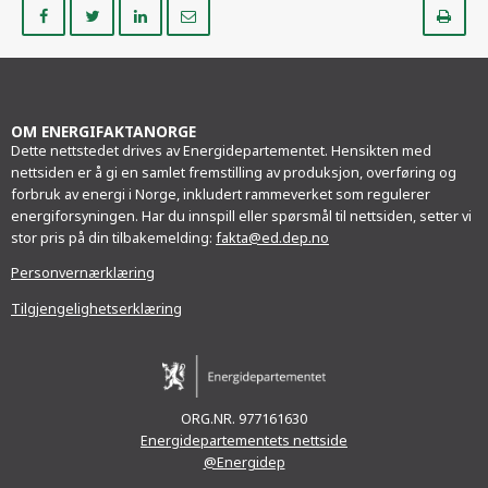
Del
Del
Del
Del
Sk
på
på
på
i
ut
Facebook
Twitter
LinkedIn
e-
post
OM ENERGIFAKTANORGE
Dette nettstedet drives av Energidepartementet. Hensikten med
nettsiden er å gi en samlet fremstilling av produksjon, overføring og
forbruk av energi i Norge, inkludert rammeverket som regulerer
energiforsyningen. Har du innspill eller spørsmål til nettsiden, setter vi
stor pris på din tilbakemelding:
fakta@ed.dep.no
Personvernærklæring
Tilgjengelighetserklæring
ORG.NR. 977161630
Energidepartementets nettside
@Energidep