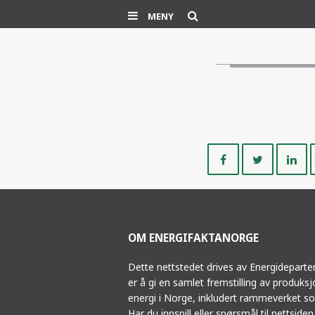
Søk
MENY
Del
Del
på
på
Facebook
Twitte
OM ENERGIFAKTANORGE
Dette nettstedet drives av Energidepart
er å gi en samlet fremstilling av produks
energi i Norge, inkludert rammeverket so
Har du innspill eller spørsmål til nettsiden,