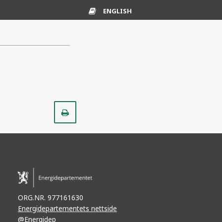
ENGLISH
Ordliste
Skriv
ut
ORG.NR. 977161630
Energidepartementets nettside
@Energidep