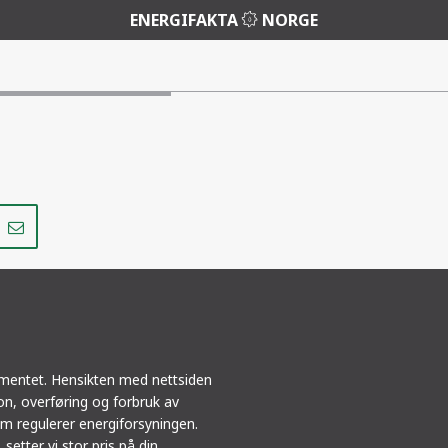
ENERGIFAKTA
NORGE
Del
Del
på
i
r
LinkedIn
e-
post
ementet. Hensikten med nettsiden
jon, overføring og forbruk av
m regulerer energiforsyningen.
 setter vi stor pris på din