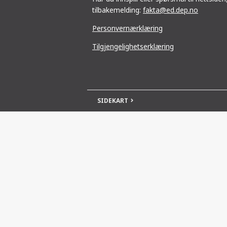
tilbakemelding:
fakta@ed.dep.no
Personvernærklæring
Tilgjengelighetserklæring
SIDEKART