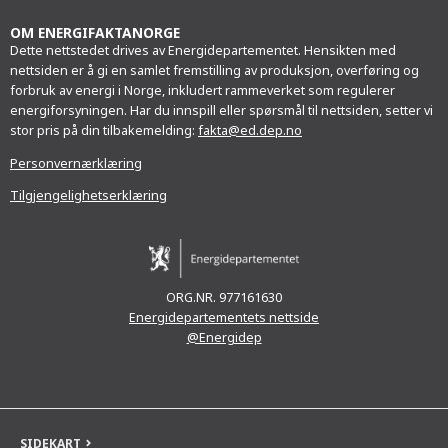
OM ENERGIFAKTANORGE
Dette nettstedet drives av Energidepartementet. Hensikten med
nettsiden er å gi en samlet fremstilling av produksjon, overføring og
forbruk av energi i Norge, inkludert rammeverket som regulerer
energiforsyningen. Har du innspill eller spørsmål til nettsiden, setter vi
stor pris på din tilbakemelding:
fakta@ed.dep.no
Personvernærklæring
Tilgjengelighetserklæring
ORG.NR. 977161630
Energidepartementets nettside
@Energidep
SIDEKART