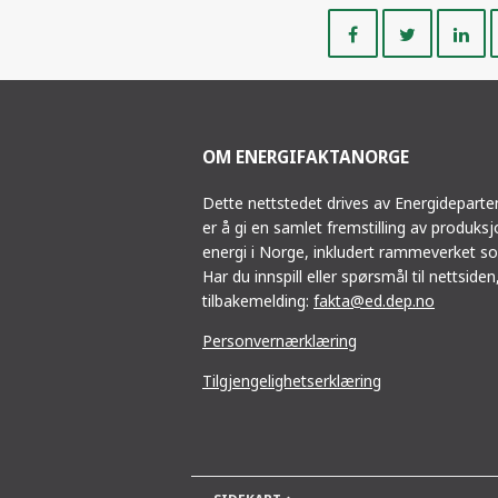
Del
Del
på
på
Facebook
Twitte
OM ENERGIFAKTANORGE
Dette nettstedet drives av Energidepart
er å gi en samlet fremstilling av produks
energi i Norge, inkludert rammeverket so
Har du innspill eller spørsmål til nettsiden,
tilbakemelding:
fakta@ed.dep.no
Personvernærklæring
Tilgjengelighetserklæring