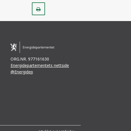
Skriv
ut
ORG.NR. 977161630
Energidepartementets nettside
@Energidep