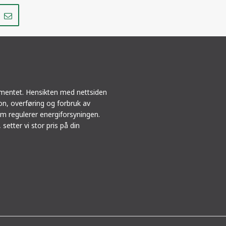
Del
Del
på
i
r
LinkedIn
e-
post
ementet. Hensikten med nettsiden
jon, overføring og forbruk av
m regulerer energiforsyningen.
 setter vi stor pris på din