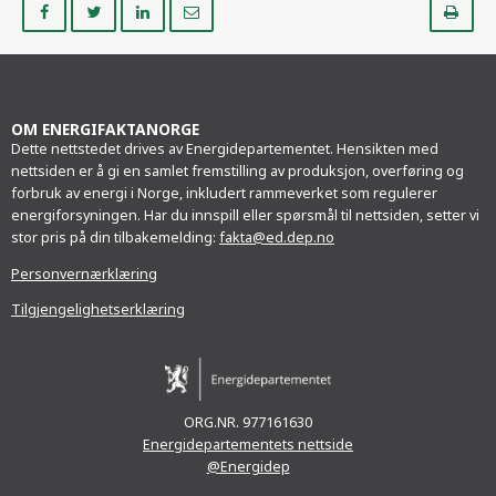
på
på
på
i
ut
Facebook
Twitter
LinkedIn
e-
post
OM ENERGIFAKTANORGE
Dette nettstedet drives av Energidepartementet. Hensikten med
nettsiden er å gi en samlet fremstilling av produksjon, overføring og
forbruk av energi i Norge, inkludert rammeverket som regulerer
energiforsyningen. Har du innspill eller spørsmål til nettsiden, setter vi
stor pris på din tilbakemelding:
fakta@ed.dep.no
Personvernærklæring
Tilgjengelighetserklæring
ORG.NR. 977161630
Energidepartementets nettside
@Energidep