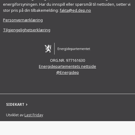
energiforsyningen. Har du innspill eller spørsmål til nettsiden, setter vi
stor pris på din tilbakemelding:
fakta@ed.dep.no
Personvernærklæring
Tilgjengelighetserklæring
ORG.NR. 977161630
Energidepartementets nettside
@Energidep
SIDEKART
Utviklet av
Last Friday