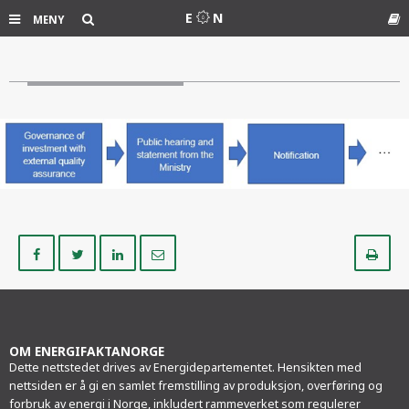
Søk
E
N
MENY
Ord
Del
Del
Del
Del
Sk
på
på
på
i
ut
Facebook
Twitter
LinkedIn
e-
post
OM ENERGIFAKTANORGE
Dette nettstedet drives av Energidepartementet. Hensikten med
nettsiden er å gi en samlet fremstilling av produksjon, overføring og
forbruk av energi i Norge, inkludert rammeverket som regulerer