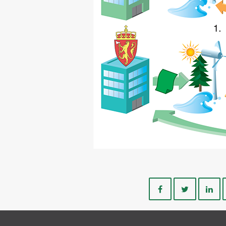
Del
Del
på
på
Facebook
Twitte