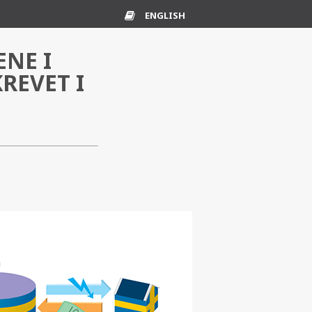
ENGLISH
NE I
Ordliste
REVET I