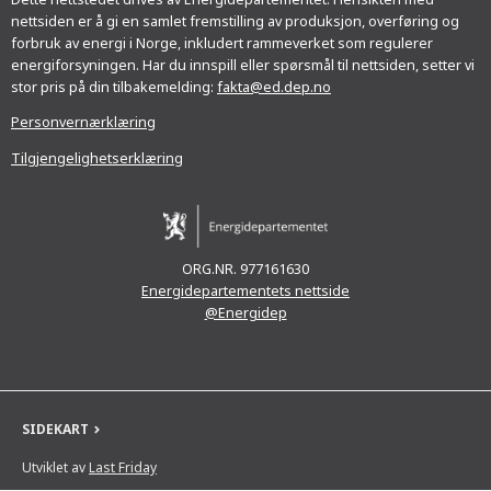
nettsiden er å gi en samlet fremstilling av produksjon, overføring og
forbruk av energi i Norge, inkludert rammeverket som regulerer
energiforsyningen. Har du innspill eller spørsmål til nettsiden, setter vi
stor pris på din tilbakemelding:
fakta@ed.dep.no
Personvernærklæring
Tilgjengelighetserklæring
ORG.NR. 977161630
Energidepartementets nettside
@Energidep
SIDEKART
Utviklet av
Last Friday