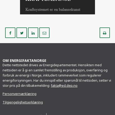
Del
Del
Del
Del
Sk
på
på
på
i
ut
Facebook
Twitter
LinkedIn
e-
post
OM ENERGIFAKTANORGE
Dette nettstedet drives av Energidepartementet. Hensikten med
nettsiden er å gi en samlet fremstilling av produksjon, overføring og
forbruk av energi i Norge, inkludert rammeverket som regulerer
energiforsyningen. Har du innspill eller spørsmål til nettsiden, setter vi
stor pris på din tilbakemelding:
fakta@ed.dep.no
Personvernærklæring
Tilgjengelighetserklæring