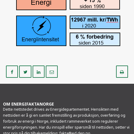
Del
Del
Del
Del
Sk
på
på
på
i
ut
Facebook
Twitter
LinkedIn
e-
post
OM ENERGIFAKTANORGE
Dette nettstedet drives av Energidepartementet. Hensikten med
nettsiden er å gi en samlet fremstilling av produksjon, overføring og
forbruk av energi i Norge, inkludert rammeverket som regulerer
energiforsyningen. Har du innspill eller spørsmål til nettsiden, setter vi
stor pris på din tilbakemelding:
fakta@ed.dep.no