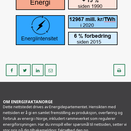
Del
Del
Del
Del
Sk
på
på
på
i
ut
Facebook
Twitter
LinkedIn
e-
post
OM ENERGIFAKTANORGE
Dette nettstedet drives av Energidepartementet. Hensikten med
nettsiden er å gi en samlet fremstilling av produksjon, overføring og
forbruk av energi i Norge, inkludert rammeverket som regulerer
energiforsyningen. Har du innspill eller spørsmål til nettsiden, setter vi
stor pris på din tilbakemelding:
fakta@ed.dep.no