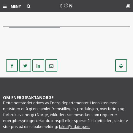
Søk
E
N
MENY
Ord
Del
Del
Del
Del
Sk
på
på
på
i
ut
Facebook
Twitter
LinkedIn
e-
post
OM ENERGIFAKTANORGE
Dette nettstedet drives av Energidepartementet. Hensikten med
nettsiden er å gi en samlet fremstilling av produksjon, overføring og
forbruk av energi i Norge, inkludert rammeverket som regulerer
energiforsyningen. Har du innspill eller spørsmål til nettsiden, setter vi
stor pris på din tilbakemelding:
fakta@ed.dep.no