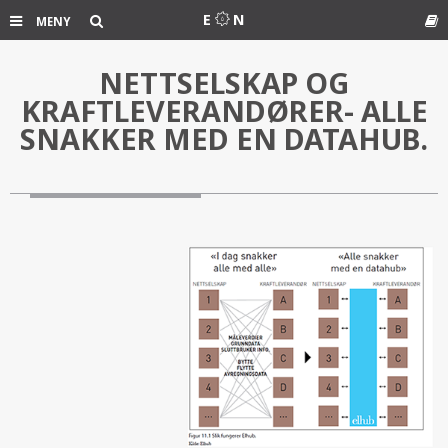
Søk
E
N
MENY
NETTSELSKAP OG
Ord
KRAFTLEVERANDØRER- ALLE
SNAKKER MED EN DATAHUB.