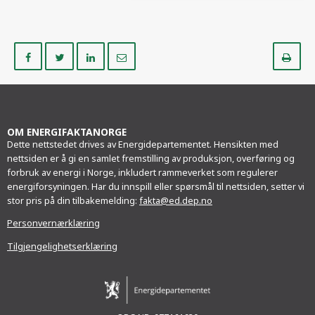
Del
Del
Del
Del
Sk
på
på
på
i
ut
Facebook
Twitter
LinkedIn
e-
post
OM ENERGIFAKTANORGE
Dette nettstedet drives av Energidepartementet. Hensikten med
nettsiden er å gi en samlet fremstilling av produksjon, overføring og
forbruk av energi i Norge, inkludert rammeverket som regulerer
energiforsyningen. Har du innspill eller spørsmål til nettsiden, setter vi
stor pris på din tilbakemelding:
fakta@ed.dep.no
Personvernærklæring
Tilgjengelighetserklæring