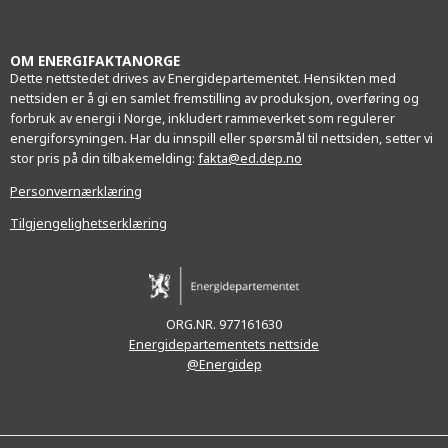
post
OM ENERGIFAKTANORGE
Dette nettstedet drives av Energidepartementet. Hensikten med
nettsiden er å gi en samlet fremstilling av produksjon, overføring og
forbruk av energi i Norge, inkludert rammeverket som regulerer
energiforsyningen. Har du innspill eller spørsmål til nettsiden, setter vi
stor pris på din tilbakemelding:
fakta@ed.dep.no
Personvernærklæring
Tilgjengelighetserklæring
ORG.NR. 977161630
Energidepartementets nettside
@Energidep