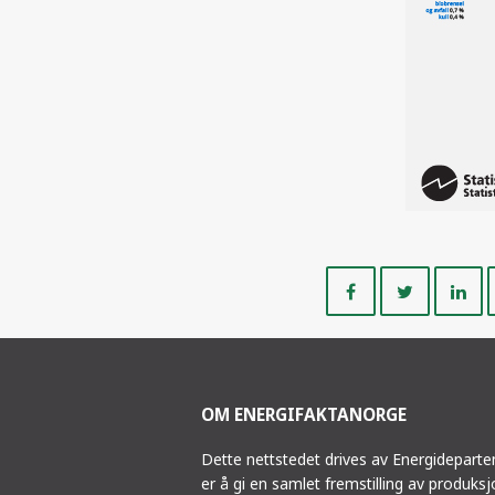
Del
Del
på
på
Facebook
Twitte
OM ENERGIFAKTANORGE
Dette nettstedet drives av Energidepart
er å gi en samlet fremstilling av produks