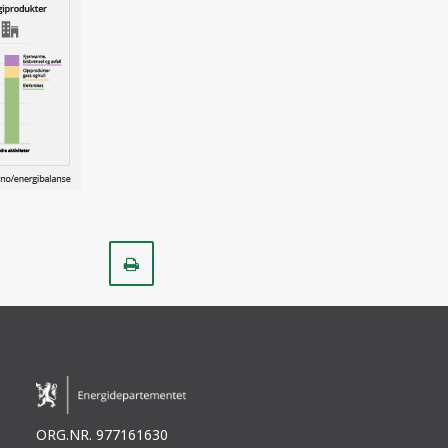
Skriv
ut
ORG.NR. 977161630