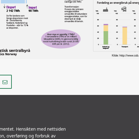
Del
Del
på
i
r
LinkedIn
e-
post
ementet. Hensikten med nettsiden
jon, overføring og forbruk av