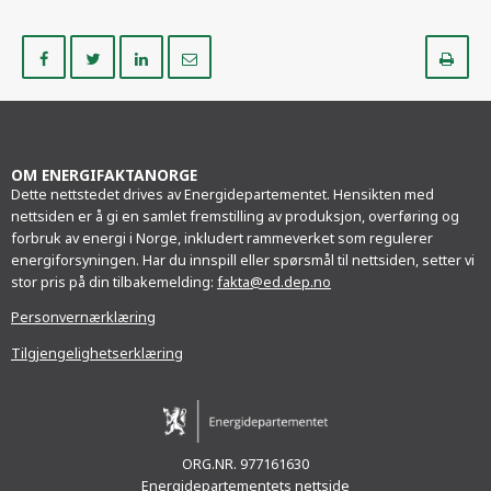
Del
Del
Del
Del
Sk
på
på
på
i
ut
Facebook
Twitter
LinkedIn
e-
post
OM ENERGIFAKTANORGE
Dette nettstedet drives av Energidepartementet. Hensikten med
nettsiden er å gi en samlet fremstilling av produksjon, overføring og
forbruk av energi i Norge, inkludert rammeverket som regulerer
energiforsyningen. Har du innspill eller spørsmål til nettsiden, setter vi
stor pris på din tilbakemelding:
fakta@ed.dep.no
Personvernærklæring
Tilgjengelighetserklæring
ORG.NR. 977161630
Energidepartementets nettside