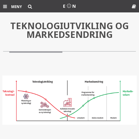
Søk
E
N
MENY
TEKNOLOGIUTVIKLING OG
Ord
MARKEDSENDRING