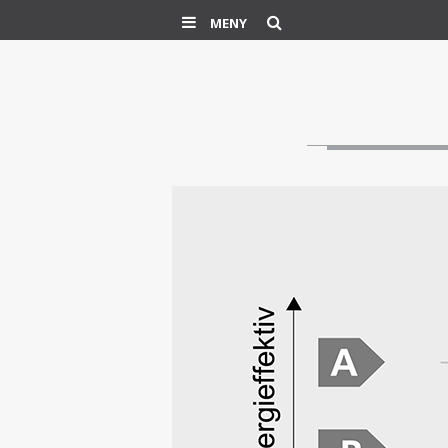
Søk
MENY