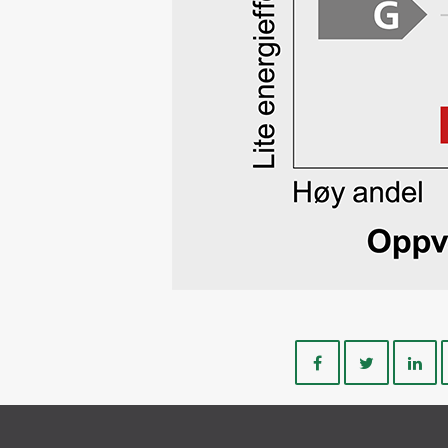
Del
Del
på
på
Facebook
Twitte