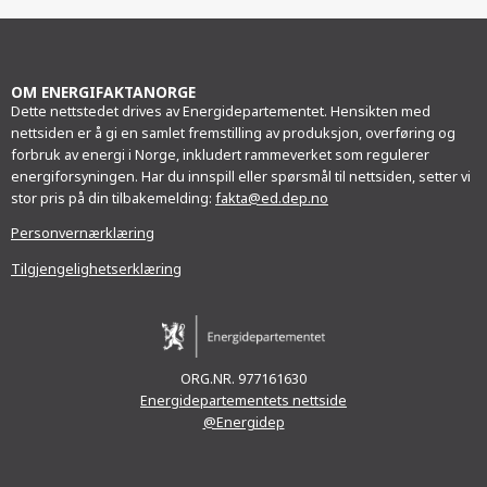
Facebook
Twitter
LinkedIn
e-
post
OM ENERGIFAKTANORGE
Dette nettstedet drives av Energidepartementet. Hensikten med
nettsiden er å gi en samlet fremstilling av produksjon, overføring og
forbruk av energi i Norge, inkludert rammeverket som regulerer
energiforsyningen. Har du innspill eller spørsmål til nettsiden, setter vi
stor pris på din tilbakemelding:
fakta@ed.dep.no
Personvernærklæring
Tilgjengelighetserklæring
ORG.NR. 977161630
Energidepartementets nettside
@Energidep