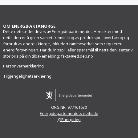
Facebook
Twitter
LinkedIn
e-
post
OM ENERGIFAKTANORGE
Dette nettstedet drives av Energidepartementet. Hensikten med
nettsiden er å gi en samlet fremstilling av produksjon, overføring og
forbruk av energi i Norge, inkludert rammeverket som regulerer
energiforsyningen. Har du innspill eller spørsmål til nettsiden, setter vi
stor pris på din tilbakemelding:
fakta@ed.dep.no
Personvernærklæring
Tilgjengelighetserklæring
ORG.NR. 977161630
Energidepartementets nettside
@Energidep