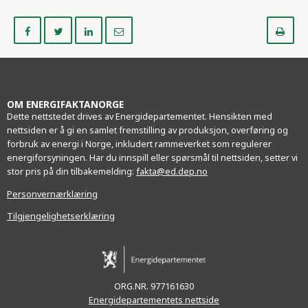
Del
Del
Del
Del
Sk
på
på
på
i
ut
Facebook
Twitter
LinkedIn
e-
post
OM ENERGIFAKTANORGE
Dette nettstedet drives av Energidepartementet. Hensikten med
nettsiden er å gi en samlet fremstilling av produksjon, overføring og
forbruk av energi i Norge, inkludert rammeverket som regulerer
energiforsyningen. Har du innspill eller spørsmål til nettsiden, setter vi
stor pris på din tilbakemelding:
fakta@ed.dep.no
Personvernærklæring
Tilgjengelighetserklæring
ORG.NR. 977161630
Energidepartementets nettside